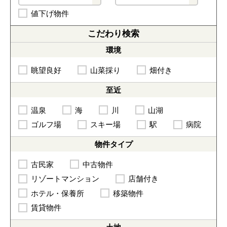
値下げ物件
こだわり
検索
環境
眺望良好
山菜採り
畑付き
至近
温泉
海
川
山湖
ゴルフ場
スキー場
駅
病院
物件
タイプ
古民家
中古物件
リゾートマンション
店舗付き
ホテル・保養所
移築物件
賃貸物件