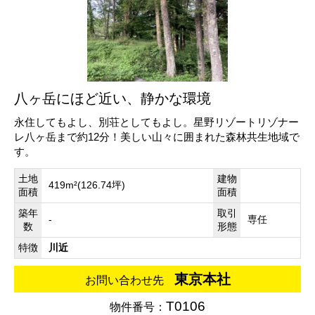
八ヶ岳にほど近い、静かな環境
永住してもよし、別荘としてもよし。星野リゾートリゾナー
レ八ヶ岳まで約12分！美しい山々に囲まれた森林共生地域で
す。
土地
建物
419m²(126.74坪)
面積
面積
築年
取引
-
専任
数
形態
特徴
川近
東京本社
お問い合わせ先
T0106
物件番号：