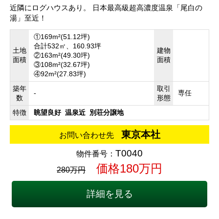
近隣にログハウスあり。 日本最高級超高濃度温泉「尾白の
湯」至近！
①169m²(51.12坪)
合計532㎡、160.93坪
土地
建物
②163m²(49.30坪)
面積
面積
③108m²(32.67坪)
④92m²(27.83坪)
築年
取引
-
専任
数
形態
特徴
眺望良好
温泉近
別荘分譲地
東京本社
お問い合わせ先
T0040
物件番号：
価格180万円
280万円
詳細を見る