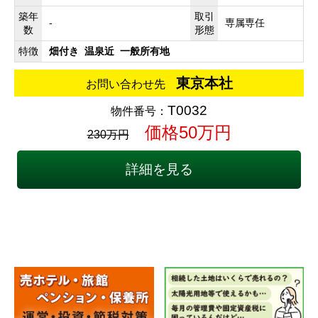
築年
取引
-
専属専任
数
形態
特徴
畑付き
温泉近
一般所有地
東京本社
お問い合わせ先
T0032
物件番号：
価格50万円
230万円
詳細を見る