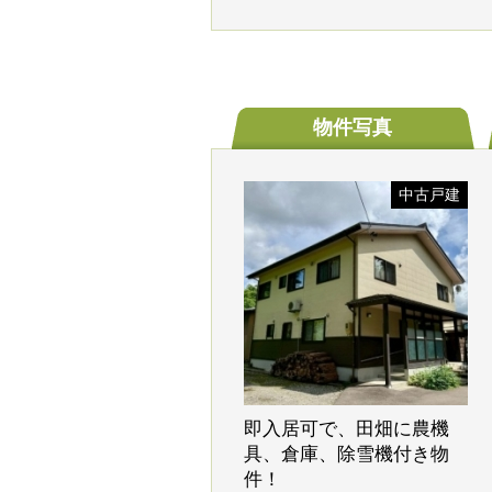
物件写真
中古戸建
即入居可で、田畑に農機
具、倉庫、除雪機付き物
件！