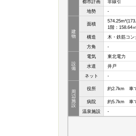
都市計画
非線引
地勢
-
574.25m²(173
面積
1階：158.64
建
物
構造
木・鉄筋コン
方角
-
電気
東北電力
設
水道
井戸
備
ネット
-
役所
約2.7km 車
周
辺
施
病院
約5.7km 車
設
温泉施設
-