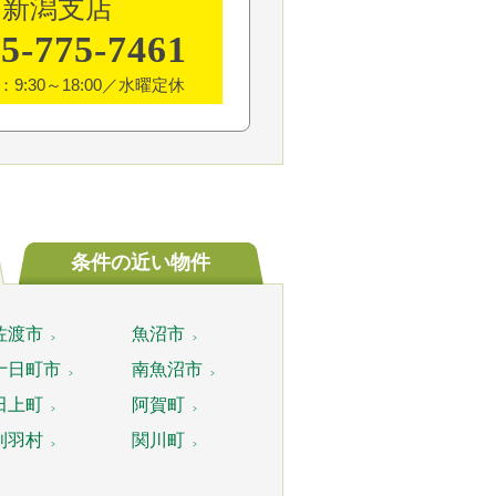
新潟支店
5-775-7461
9:30～18:00／水曜定休
条件の
近い物件
佐渡市
魚沼市
十日町市
南魚沼市
田上町
阿賀町
刈羽村
関川町