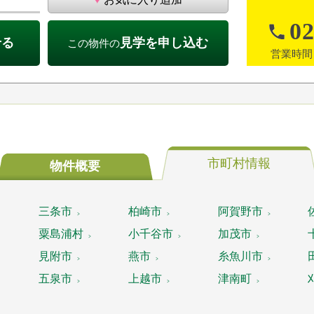
02
せる
見学を申し込む
この物件の
営業時間：
市町村
情報
物件概要
三条市
柏崎市
阿賀野市
粟島浦村
小千谷市
加茂市
見附市
燕市
糸魚川市
五泉市
上越市
津南町