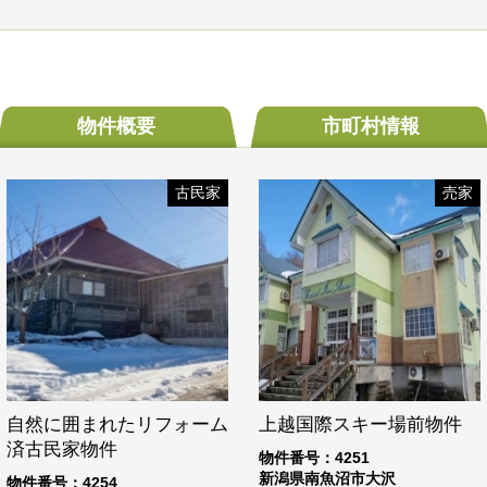
物件概要
市町村
情報
古民家
売家
自然に囲まれたリフォーム
上越国際スキー場前物件
済古民家物件
物件番号：4251
新潟県南魚沼市大沢
物件番号：4254