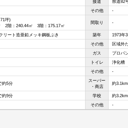
接道
県道82
その他
-
.71坪)
間取り
-
㎡ 2階：240.44㎡ 3階：175.17㎡
クリート造亜鉛メッキ鋼板ぶき
築年
1973
その他
区域外
ガス
プロパ
トイレ
浄化槽
その他
-
スーパー
で約5分
約3.1
・商店
で約9分
学校
約3.2
その他
-