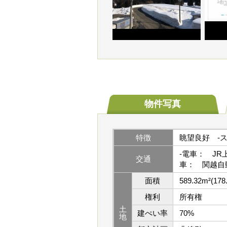
物件写真
特徴
眺望良好
-
-電車： JR
交通
車： 関越自動
面積
589.32m²(178
権利
所有権
土
建ぺい率
70%
地