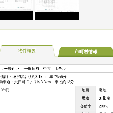
物件概要
市町村
情報
スキー場近い
-
一般所有
中古
ホテル
上越線・塩沢駅より約3.1km 車で約5分
車道・六日町ICより約8.3km 車で約13分
.26坪)
地目
宅地
用途
無指定
容積率
200%