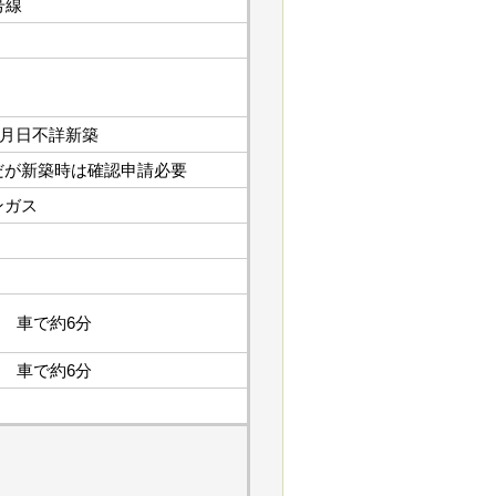
号線
年3月日不詳新築
だが新築時は確認申請必要
ンガス
km 車で約6分
km 車で約6分