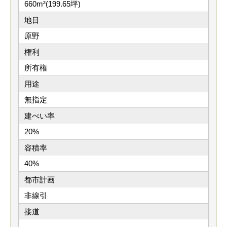
660m²(199.65坪)
地目
原野
権利
所有権
用途
無指定
建ぺい率
20%
容積率
40%
都市計画
非線引
接道