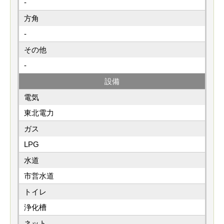
-
方角
-
その他
-
設備
電気
東北電力
ガス
LPG
水道
市営水道
トイレ
浄化槽
ネット