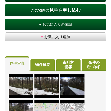
見学を申し込む
この物件の
♥
お気に入りの確認
♥
お気に入り追加
市町村
条件の
物件写真
物件概要
情報
近い物件