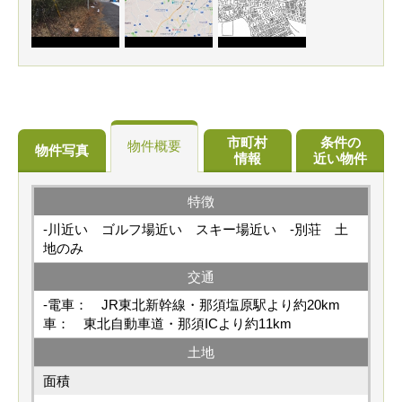
市町村
条件の
物件概要
物件写真
情報
近い物件
特徴
-
川近い
ゴルフ場近い
スキー場近い
-
別荘
土
地のみ
交通
-電車： JR東北新幹線・那須塩原駅より約20km
車： 東北自動車道・那須ICより約11km
土地
面積