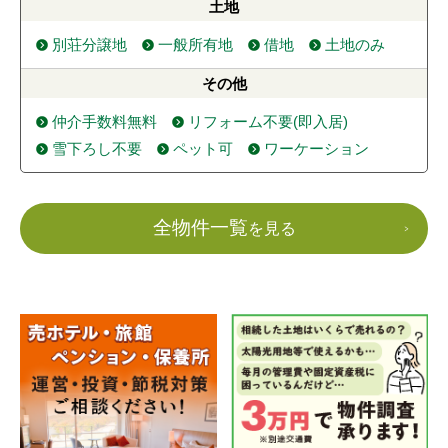
土地
別荘分譲地
一般所有地
借地
土地のみ
その他
仲介手数料無料
リフォーム不要(即入居)
雪下ろし不要
ペット可
ワーケーション
全物件一覧
を見る