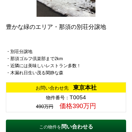
豊かな緑のエリア・那須の別荘分譲地
・別荘分譲地
・那須ゴルフ倶楽部まで2km
・近隣には美味しいレストラン多数！
・木漏れ日生い茂る閑静な森
東京本社
お問い合わせ先
T0054
物件番号：
価格390万円
490万円
問い合わせる
この物件を