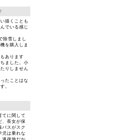
？
思い描くことも
学んでいる感じ
で除雪しまし
雪機を購入しま
もあります
落ちました。小
ったりしません
持ったことはな
ます。
育てに関して
だ、長女が保
線バスがスク
学児は乗れな
。過疎地だか