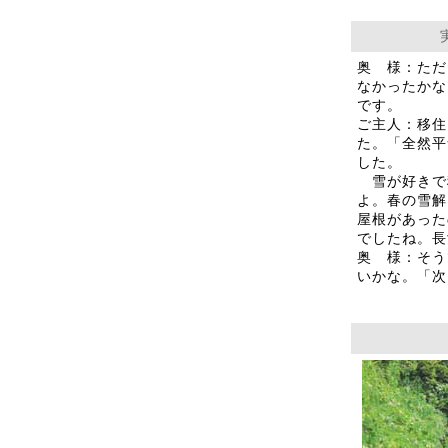
奥 様：ただ
なかったかな
です。
ご主人：移住
た。「全然平
した。
雪が好きで
よ。春の雪解
屋根があった
でしたね。長
奥 様：そう
いかな。「次