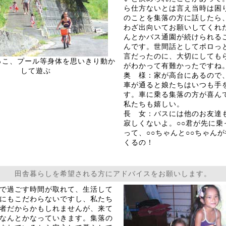
ら仕方ないとは言え当時は困
のことを集落の方に話したら
わざ出向いてお願いしてくれ
んとかバス通園が続けられる
んです。世間話としてポロっ
言だったのに、大切にしても
っこ、プール等身体を思いきり動か
がわかって有難かったですね
して遊ぶ
奥 様：家が高台にあるので
車が通ると娘たちはいつも手
す。車に乗る集落の方が喜ん
私たちも嬉しい。
長 女：バスには他のお友達
寂しくないよ。○○君が先に乗
って、○○ちゃんと○○ちゃん
くるの！
田舎暮らしを希望される方にアドバイスをお願いします。
で過ごす時間が取れて、生活して
にもこだわらないですし、私たち
者だからかもしれませんが、来て
なんとかなっていきます。集落の