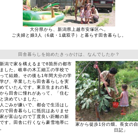
大分県から、新潟県上越市安塚区へ。
ご夫婦と娘3人（6歳・1歳双子）と暮らす田舎暮らし。
田舎暮らしを始めたきっかけは、なんでしたか？
新潟で家を構えるまで8箇所の都市
ました。岐阜の木工細工の学校で
って結婚。その後も1年間大分の学
学び、卒業したら田舎暮らしを実
めていたんです。東京生まれの私
から田舎に憧れがあって、「住む
と決めていました。
人ごみが嫌いで、都会で生活はし
ので田舎暮らしに抵抗はありませ
家が富山なので丁度良い距離の新
です。田舎に行くなら豪雪地帯に
家から徒歩1分の畑。長女の
。
日記」