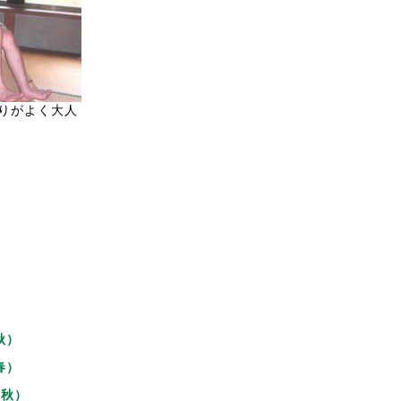
りがよく大人
秋）
春）
年秋）