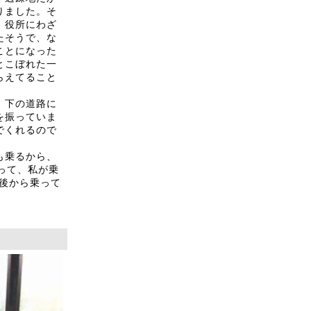
りました。そ
、役所にわざ
たそうで、な
ことになった
とこぼれた一
らえてること
。
、下の道路に
を振っていま
でくれるので
も乗るから、
って、私が乗
が後から乗って