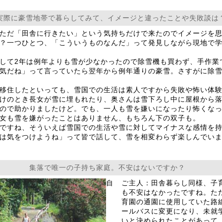
実際に豪雪地帯で暮らしてみて、イメージと違ったことや失敗談は
ただ「田舎に行きたい」という気持ちだけで来たのでイメージを
？一つひとつ、「こういうものなんだ」って発見しながら現地で
して2年は例年よりも雪が少なかったので除雪機も買わず、手作業
気だね」って言っていたら翌年から例年通りの豪雪。さすがに除
移住したといっても、雪国での生活は素人ですから失敗や怖い体験
けのとき長女が雪に埋もれたり、奥さんは雪下ろし中に屋根から
ので助かりましたけど。でも、一人も雪を嫌いになったり怖くな
女も雪を嫌がったことはありません、もちろん下の双子も。
ですね、そういえば雪国での生活や雪に対してマイナスな感情を
は気をつけようね」って皆で話して、雪を相変わらず楽しんでい
集落で唯一の子持ち家庭。不安はないですか？
自
ご主人：田舎暮らし同様、子
も不安はなかったですね。た
育園の通園に使用していた路
ールバスに変更になり、未就
いと決められたことがあって